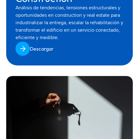
Análisis de tendencias, tensiones estructurales y 
oportunidades en construction y real estate para 
industrializar la entrega, escalar la rehabilitación y 
transformar el edificio en un servicio conectado, 
eficiente y medible.
Descargar