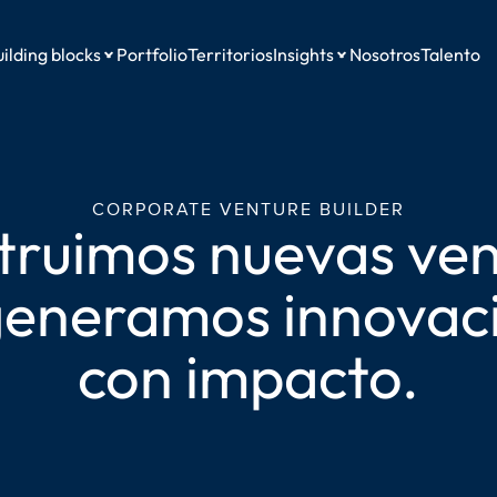
ilding blocks
Portfolio
Territorios
Insights
Nosotros
Talento
CORPORATE VENTURE BUILDER
truimos nuevas ven
generamos innovac
con impacto.