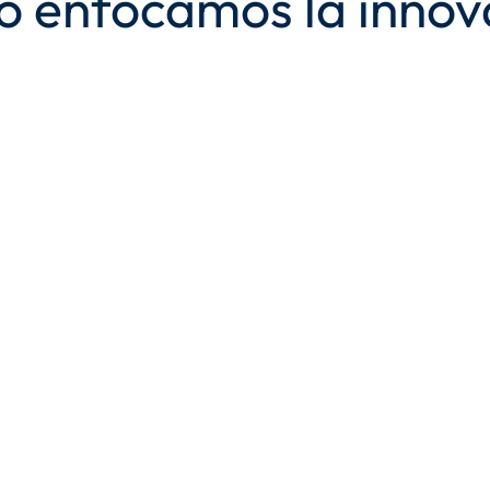
 enfocamos la innov
s
s escalables