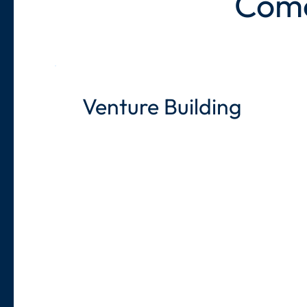
Cómo
Entra en nuevos mercados minimizando riesgo
Aprovecha activos internos para lanzar venture
Venture Building