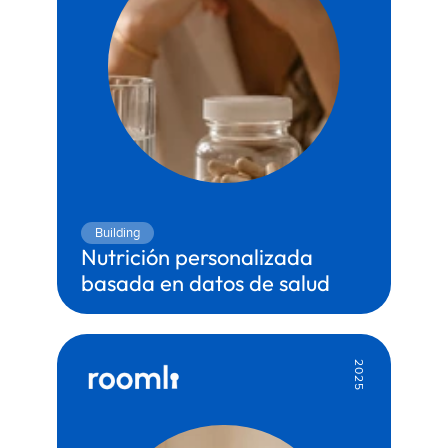
Building
Nutrición personalizada 
basada en datos de salud
Territory:
Health & Wellness
Partner:
Genesis
2025