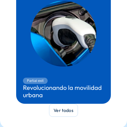
Partial exit
Revolucionando la movilidad 
urbana
Territory:
Movilidad
Partner:
Porsche
Ver todos