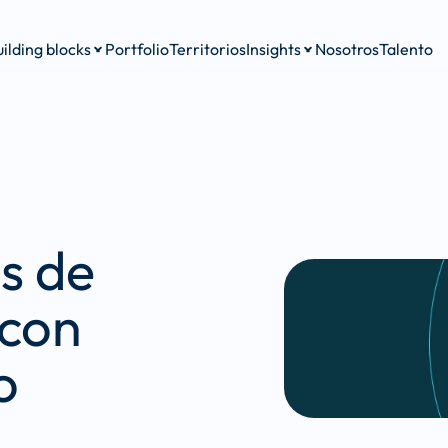
ilding blocks
Portfolio
Territorios
Insights
Nosotros
Talento
s de 
con 
o