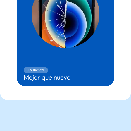
Launched
Mejor que nuevo
Territory:
Convenience
Partner:
Caser