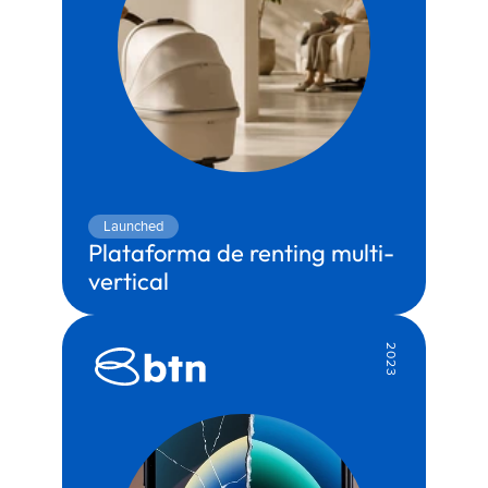
Launched
Plataforma de renting multi-
vertical 
Territory:
Convenience
Partner:
Genesis
2023