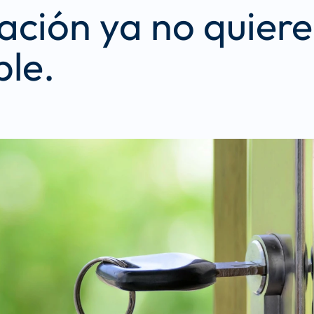
ción ya no quiere 
ble.